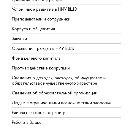
Устойчивое развитие в НИУ ВШЭ
Олим
Преподаватели и сотрудники
Прием
Корпуса и общежития
Вышк
Закупки
Прием
Обращения граждан в НИУ ВШЭ
Аспир
Фонд целевого капитала
Допол
Противодействие коррупции
Центр
Сведения о доходах, расходах, об имуществе и
Бизне
обязательствах имущественного характера
Образ
Сведения об образовательной организации
Обрат
Людям с ограниченными возможностями здоровья
Единая платежная страница
Работа в Вышке