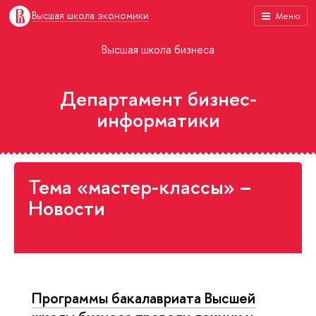
Высшая школа экономики
Меню
Высшая школа бизнеса
Департамент бизнес-
информатики
Тема «мастер-классы» –
Новости
Программы бакалавриата Высшей