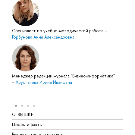
Специалист по учебно-методической работе
–
Горбунова Анна Александровна
Менеджер редакции журнала "Бизнес-информатика"
–
Хрусталева Ирина Ивановна
О ВЫШКЕ
ОБР
Цифры и факты
Лице
Руководство и структура
Довуз