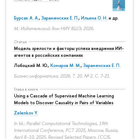
Бурсак А. А.
,
Зараменских Е. П.
,
Ильина О. Н.
и др.
М.: Издательский дом НИУ ВШЭ, 2026.
Статья
Модель зрелости и факторы успеха внедрения ИИ-
агентов в российских компаниях
Лобоцкий М. Ю.,
Комаров М. М.
,
Зараменских Е. П.
Бизнес-информатика. 2026. Т. 20. № 2.
С. 7-21.
Глава в книге
Using a Cascade of Supervised Machine Learning
Models to Discover Causality in Pairs of Variables
Zelenkov Y.
In bk.: Parallel Computational Technologies, 19th
International Conference, PCT 2025, Moscow, Russia,
April 8–10, 2025, Revised Selected Papers. (CCIS,