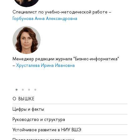
Специалист по учебно-методической работе
–
Горбунова Анна Александровна
Менеджер редакции журнала "Бизнес-информатика"
–
Хрусталева Ирина Ивановна
О ВЫШКЕ
ОБР
Цифры и факты
Лице
Руководство и структура
Довуз
Устойчивое развитие в НИУ ВШЭ
Олим
Преподаватели и сотрудники
Прием