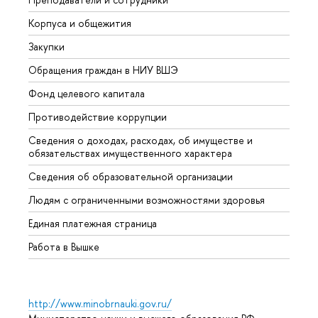
Корпуса и общежития
Вышк
Закупки
Прием
Обращения граждан в НИУ ВШЭ
Аспир
Фонд целевого капитала
Допол
Противодействие коррупции
Центр
Сведения о доходах, расходах, об имуществе и
Бизне
обязательствах имущественного характера
Образ
Сведения об образовательной организации
Обрат
Людям с ограниченными возможностями здоровья
Единая платежная страница
Работа в Вышке
http://www.minobrnauki.gov.ru/