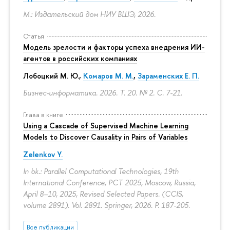
М.: Издательский дом НИУ ВШЭ, 2026.
Статья
Модель зрелости и факторы успеха внедрения ИИ-
агентов в российских компаниях
Лобоцкий М. Ю.,
Комаров М. М.
,
Зараменских Е. П.
Бизнес-информатика. 2026. Т. 20. № 2.
С. 7-21.
Глава в книге
Using a Cascade of Supervised Machine Learning
Models to Discover Causality in Pairs of Variables
Zelenkov Y.
In bk.: Parallel Computational Technologies, 19th
International Conference, PCT 2025, Moscow, Russia,
April 8–10, 2025, Revised Selected Papers. (CCIS,
volume 2891). Vol. 2891. Springer, 2026.
P. 187-205.
Все публикации