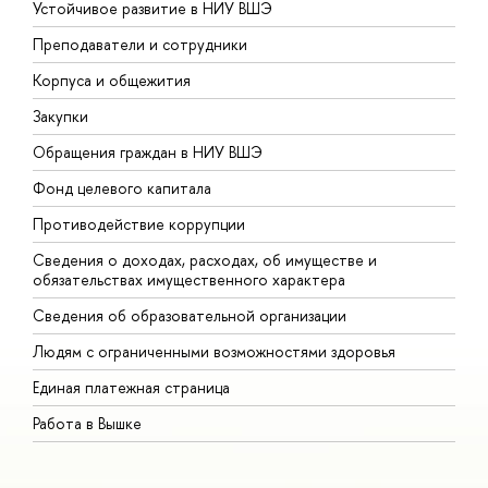
Устойчивое развитие в НИУ ВШЭ
О
Преподаватели и сотрудники
П
Корпуса и общежития
В
Закупки
П
Обращения граждан в НИУ ВШЭ
А
Фонд целевого капитала
Д
Противодействие коррупции
Ц
Сведения о доходах, расходах, об имуществе и
Б
обязательствах имущественного характера
О
Сведения об образовательной организации
О
Людям с ограниченными возможностями здоровья
Единая платежная страница
Работа в Вышке