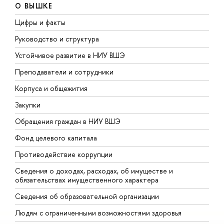
О ВЫШКЕ
Цифры и факты
Л
Руководство и структура
Д
Устойчивое развитие в НИУ ВШЭ
О
Преподаватели и сотрудники
П
Корпуса и общежития
В
Закупки
П
Обращения граждан в НИУ ВШЭ
А
Фонд целевого капитала
Д
Противодействие коррупции
Ц
Сведения о доходах, расходах, об имуществе и
Б
обязательствах имущественного характера
О
Сведения об образовательной организации
О
Людям с ограниченными возможностями здоровья