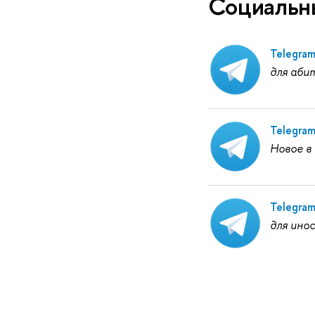
Социальны
Telegra
для аби
Telegra
Новое в
Telegra
для ино