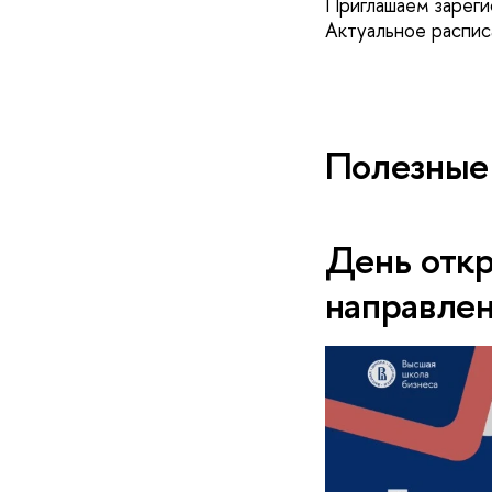
Приглашаем зареги
Актуальное распи
Полезные
День отк
направле