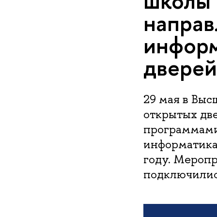
школы
направ
информ
дверей
29 мая в Вы
открытых две
программами
информатика»
году. Меропр
подключились