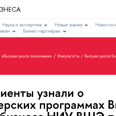
ЗНЕСА
Наука и экспертиза
Новые знания
Новости 
никам
Бизнес-партнерам
т «Высшая школа экономики»
Факультеты
Высшая школа б
иенты узнали о
ерских программах 