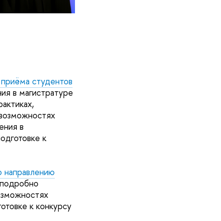
 приёма студентов
ния в магистратуре
рактиках,
 возможностях
ения в
подготовке к
о направлению
 подробно
возможностях
отовке к конкурсу