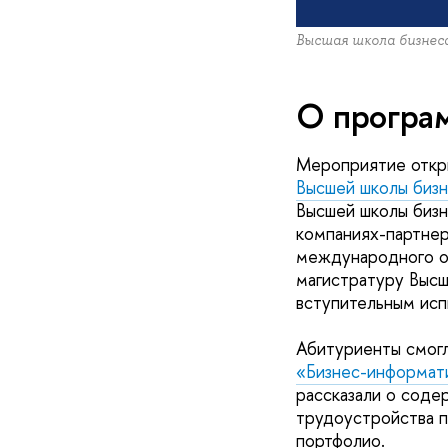
Высшая школа бизне
О програ
Мероприятие откры
Высшей школы би
Высшей школы бизн
компаниях-партнер
международного о
магистратуру Высш
вступительным исп
Абитуриенты смогл
«Бизнес-информат
рассказали о соде
трудоустройства п
портфолио.