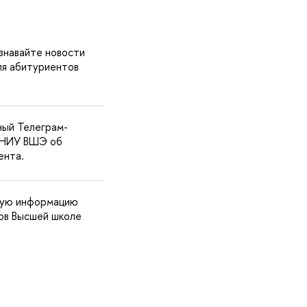
знавайте новости
ля абитуриентов
ный Телеграм-
а НИУ ВШЭ об
ента.
ьную информацию
ов Высшей школе