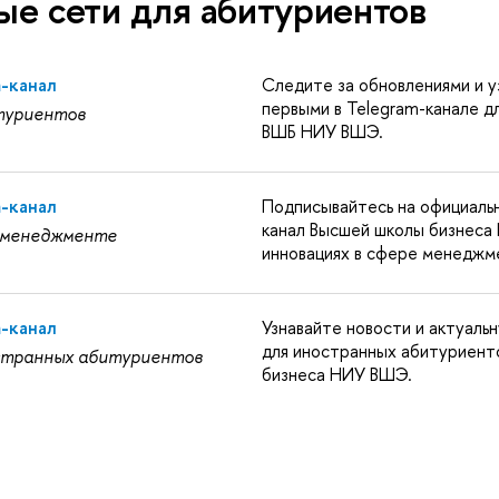
е сети для абитуриентов
m-канал
Следите за обновлениями и у
первыми в Telegram-канале д
туриентов
ВШБ НИУ ВШЭ.
m-канал
Подписывайтесь на официаль
канал Высшей школы бизнес
 менеджменте
инновациях в сфере менеджм
m-канал
Узнавайте новости и актуал
для иностранных абитуриент
странных абитуриентов
бизнеса НИУ ВШЭ.