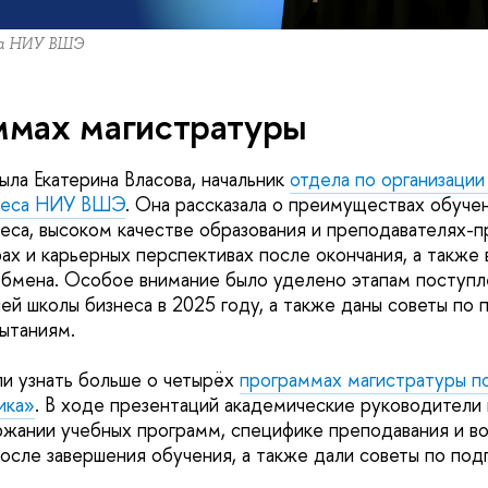
са НИУ ВШЭ
ммах магистратуры
ла Екатерина Власова, начальник
отдела по организации
знеса НИУ ВШЭ
. Она рассказала о преимуществах обуче
еса, высоком качестве образования и преподавателях-п
ах и карьерных перспективах после окончания, а также
бмена. Особое внимание было уделено этапам поступл
ей школы бизнеса в 2025 году, а также даны советы по 
ытаниям.
и узнать больше о четырёх
программах магистратуры п
ика»
. В ходе презентаций академические руководители
ржании учебных программ, специфике преподавания и 
осле завершения обучения, а также дали советы по подг