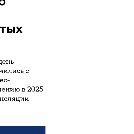
о
ытых
день
мились с
ес-
лению в 2025
ансляции