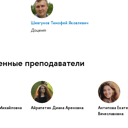
Шевгунов Тимофей Яковлевич
Доцент
енные преподаватели
 Михайловна
Айрапетян Диана Ареновна
Антипова Екат
Вячеславовна