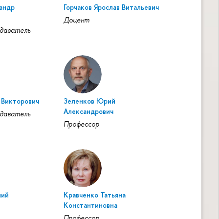
андр
Горчаков Ярослав Витальевич
Доцент
даватель
 Викторович
Зеленков Юрий
Александрович
даватель
Профессор
лий
Кравченко Татьяна
Константиновна
Профессор