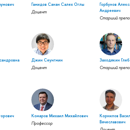
аумович
Гамидов Санан Салех Оглы
Горбунов Алекс
Андреевич
Доцент
Старший препо
сандровна
Джин Сеунгмин
Заходякин Глеб
Доцент
Старший препо
торович
Комаров Михаил Михайлович
Корнилов Васи
Вячеславович
Профессор
Доцент