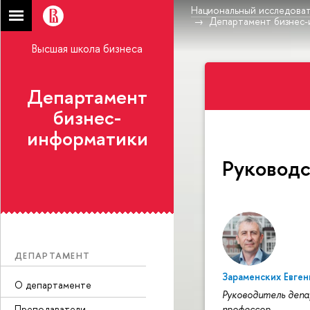
Национальный исследоват
Департамент бизнес
Высшая школа бизнеса
Департамент
бизнес-
информатики
Руководс
ДЕПАРТАМЕНТ
Зараменских Евге
О департаменте
Руководитель деп
Преподаватели
профессор