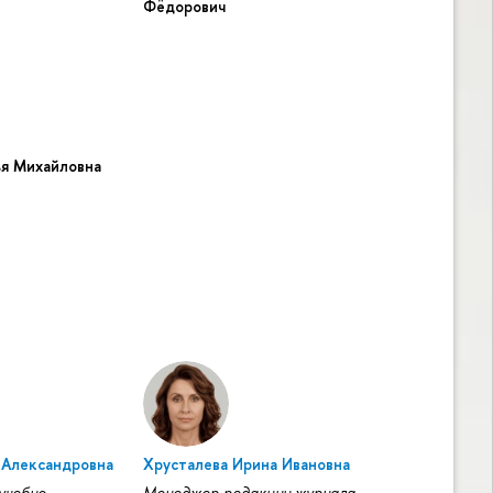
Фёдорович
ья Михайловна
 Александровна
Хрусталева Ирина Ивановна
учебно-
Менеджер редакции журнала