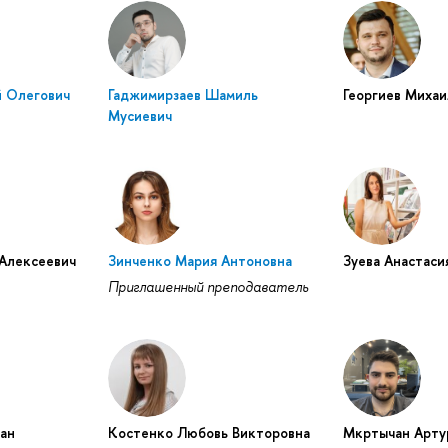
й Олегович
Гаджимирзаев Шамиль
Георгиев Миха
Мусиевич
Алексеевич
Зинченко Мария Антоновна
Зуева Анастаси
Приглашенный преподаватель
ан
Костенко Любовь Викторовна
Мкртычан Арту