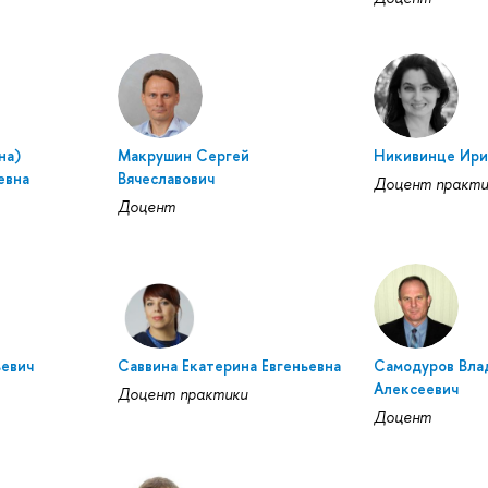
на)
Макрушин Сергей
Никивинце Ири
евна
Вячеславович
Доцент практи
Доцент
евич
Саввина Екатерина Евгеньевна
Самодуров Вла
Алексеевич
Доцент практики
Доцент