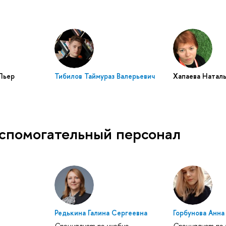
Пьер
Тибилов Таймураз Валерьевич
Хапаева Натал
спомогательный персонал
Редькина Галина Сергеевна
Горбунова Анна
Специалист по учебно-
Специалист по 