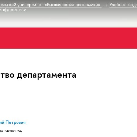
ельский университет «Высшая школа экономики»
Учебные под
-информатики
тво департамента
ний Петрович
артамента,