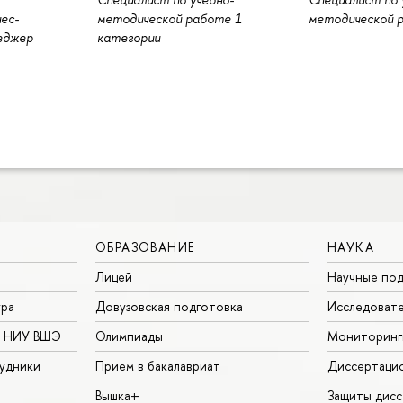
ес-
методической работе 1
методической 
еджер
категории
ОБРАЗОВАНИЕ
НАУКА
Лицей
Научные под
ура
Довузовская подготовка
Исследовате
в НИУ ВШЭ
Олимпиады
Мониторинг
удники
Прием в бакалавриат
Диссертаци
Вышка+
Защиты дисс