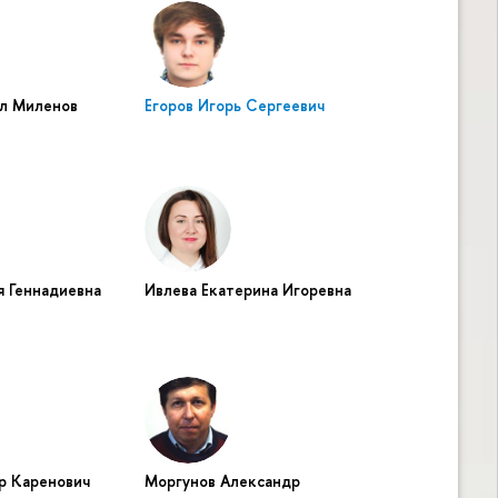
ил Миленов
Егоров Игорь Сергеевич
я Геннадиевна
Ивлева Екатерина Игоревна
р Каренович
Моргунов Александр