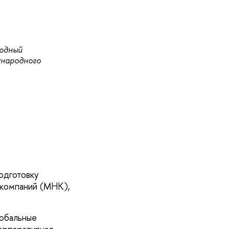
родный
ународного
одготовку
компаний (МНК),
лобальные