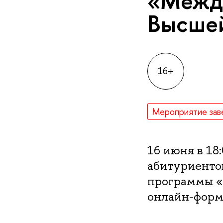
«Межд
Высше
16+
Мероприятие зав
16 июня в 1
абитуриенто
программы «
онлайн-форм