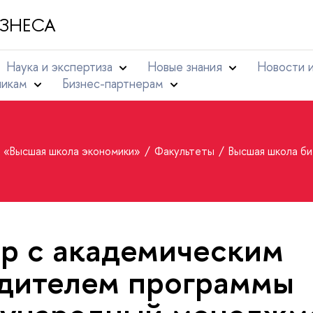
ЗНЕСА
Наука и экспертиза
Новые знания
Новости 
никам
Бизнес-партнерам
т «Высшая школа экономики»
Факультеты
Высшая школа б
р с академическим
дителем программы