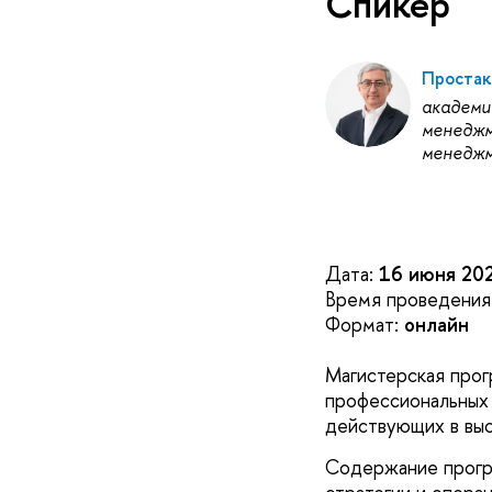
Спикер
Простак
академи
менеджм
менедж
Дата:
16 июня 20
Время проведения
Формат:
онлайн
Магистерская про
профессиональных
действующих в вы
Содержание програ