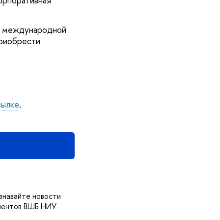
орпоративная
ть международной
приобрести
сылке
.
знавайте новости
риентов ВШБ НИУ