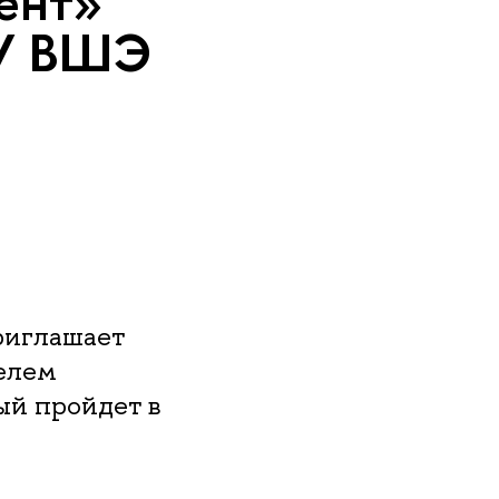
ент»
ИУ ВШЭ
риглашает
елем
й пройдет в