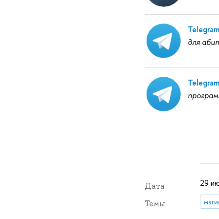
Telegra
для аби
Telegra
програм
29 ию
Дата
маги
Темы