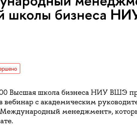
ународный менеджм
й школы бизнеса Н
ершено
8:00 Высшая школа бизнеса НИУ ВШЭ п
в вебинар с академическим руководит
Международный менеджмент», которы
ате.