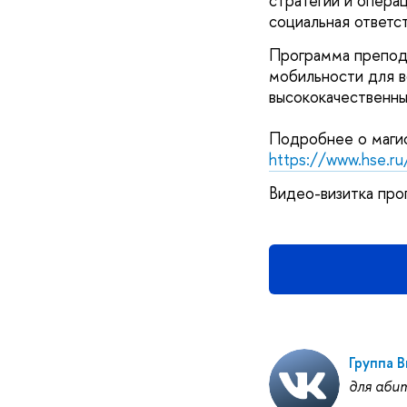
стратегии и опера
социальная ответс
Программа препод
мобильности для в
высококачественны
Подробнее о маги
https://www.hse.r
Видео-визитка пр
Группа 
для аби