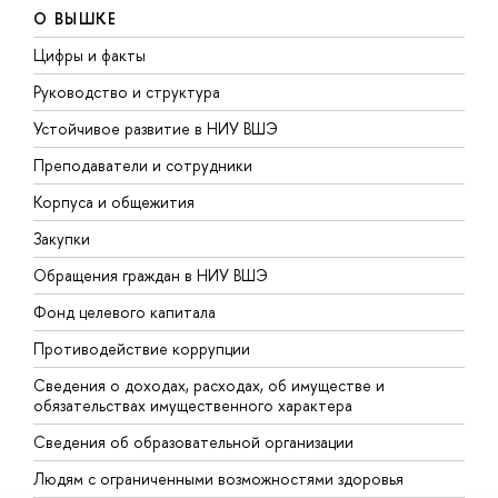
О ВЫШКЕ
Цифры и факты
Л
Руководство и структура
Д
Устойчивое развитие в НИУ ВШЭ
О
Преподаватели и сотрудники
П
Корпуса и общежития
В
Закупки
П
Обращения граждан в НИУ ВШЭ
А
Фонд целевого капитала
Д
Противодействие коррупции
Ц
Сведения о доходах, расходах, об имуществе и
Б
обязательствах имущественного характера
О
Сведения об образовательной организации
О
Людям с ограниченными возможностями здоровья