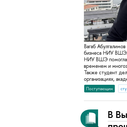
Вагаб Абулгалимов
бизнеса НИУ ВШЭ. 
НИУ ВШЭ помогла е
временем и многоз
Также студент дел
организациях, ака
Поступающим
ст
В В
про