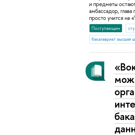
и предметы остают
амбассадор, глава 
просто учится на 
Поступающим
ст
бакалавриат высшая ш
«Вок
можн
орга
инт
бака
дан