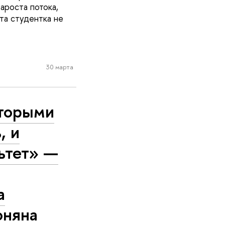
ароста потока,
та студентка не
30 марта
оторыми
, и
льтет» —
а
оняна