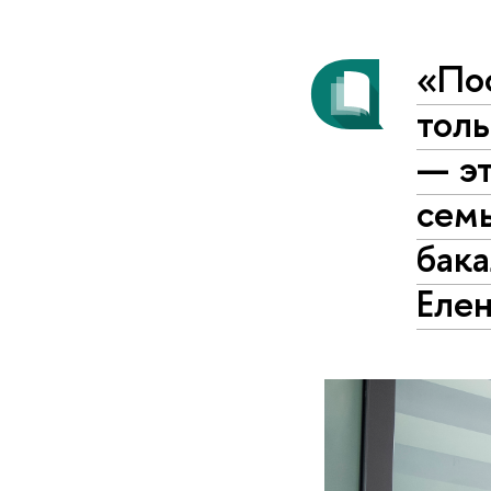
«Пос
тол
— эт
сем
бак
Еле