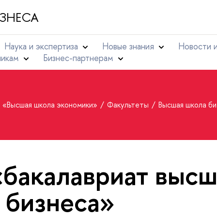
ЗНЕСА
Наука и экспертиза
Новые знания
Новости 
никам
Бизнес-партнерам
т «Высшая школа экономики»
Факультеты
Высшая школа б
«бакалавриат высш
 бизнеса»