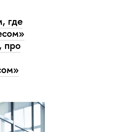
, где
есом»
, про
сом»