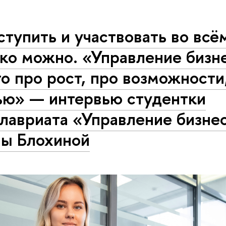
тупить и участвовать во всём
ько можно. «Управление бизн
о про рост, про возможности
ью» — интервью студентки
алавриата «Управление бизне
ны Блохиной