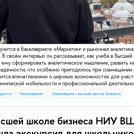
 учится в бакалавриате «Маркетинг и рыночная аналитик
В своём интервью он рассказывает, как учеба в Высшей
му сформировать аналитическое мышление, развить на
адачности, что особенно пригодилось при совмещении 
ится впечатлениями о широких возможностях для участ
демической мобильности и профессиональной деятельно
уденты
бакалавриат
бакалавриат высшая школа бизнеса
ысшей школе бизнеса НИУ В
шла экскурсия для школьнико