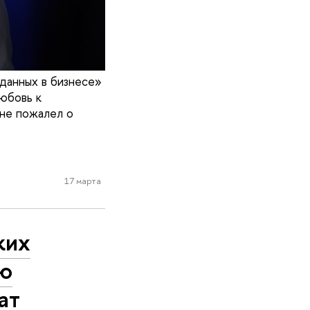
данных в бизнесе»
юбовь к
 не пожалел о
17 марта
ких
ью
ат