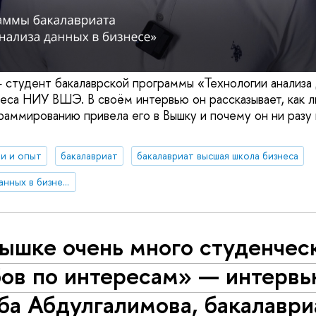
студент бакалаврской программы «Технологии анализа 
еса НИУ ВШЭ. В своём интервью он рассказывает, как л
раммированию привела его в Вышку и почему он ни разу
и и опыт
бакалавриат
бакалавриат высшая школа бизнеса
Технологии анализа данных в бизнесе
Вышке очень много студенчес
бов по интересам» — интерв
ба Абдулгалимова, бакалаври