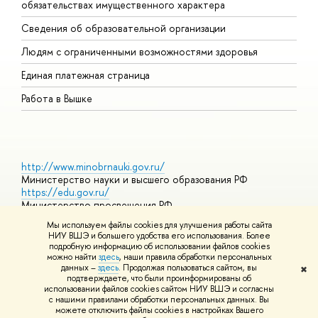
обязательствах имущественного характера
О
Сведения об образовательной организации
О
Людям с ограниченными возможностями здоровья
Единая платежная страница
Работа в Вышке
http://www.minobrnauki.gov.ru/
Министерство науки и высшего образования РФ
https://edu.gov.ru/
Министерство просвещения РФ
https://elearning.hse.ru/mooc
Мы используем файлы cookies для улучшения работы сайта
Массовые открытые онлайн-курсы
НИУ ВШЭ и большего удобства его использования. Более
подробную информацию об использовании файлов cookies
можно найти
здесь
, наши правила обработки персональных
данных –
здесь
. Продолжая пользоваться сайтом, вы
✖
© НИУ ВШЭ 1993–2026
Адреса и контакты
Условия
подтверждаете, что были проинформированы об
использования материалов
Политика конфиденциальности
Карта
использовании файлов cookies сайтом НИУ ВШЭ и согласны
сайта
с нашими правилами обработки персональных данных. Вы
Шрифты HSE Sans и HSE Slab разработаны в
Школе дизайна НИУ
можете отключить файлы cookies в настройках Вашего
ВШЭ