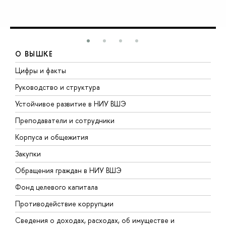
О ВЫШКЕ
Цифры и факты
Л
Руководство и структура
Д
Устойчивое развитие в НИУ ВШЭ
О
Преподаватели и сотрудники
П
Корпуса и общежития
В
Закупки
П
Обращения граждан в НИУ ВШЭ
А
Фонд целевого капитала
Д
Противодействие коррупции
Ц
Сведения о доходах, расходах, об имуществе и
Б