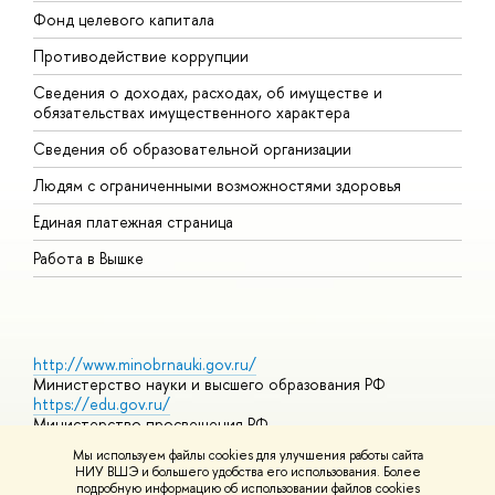
Фонд целевого капитала
Д
Противодействие коррупции
Ц
Сведения о доходах, расходах, об имуществе и
Б
обязательствах имущественного характера
О
Сведения об образовательной организации
О
Людям с ограниченными возможностями здоровья
Единая платежная страница
Работа в Вышке
http://www.minobrnauki.gov.ru/
Министерство науки и высшего образования РФ
https://edu.gov.ru/
Министерство просвещения РФ
https://elearning.hse.ru/mooc
Мы используем файлы cookies для улучшения работы сайта
Массовые открытые онлайн-курсы
НИУ ВШЭ и большего удобства его использования. Более
подробную информацию об использовании файлов cookies