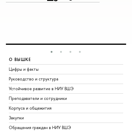
О ВЫШКЕ
Цифры и факты
Л
Руководство и структура
Д
Устойчивое развитие в НИУ ВШЭ
О
Преподаватели и сотрудники
П
Корпуса и общежития
В
Закупки
П
Обращения граждан в НИУ ВШЭ
А