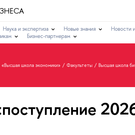
ЗНЕСА
Наука и экспертиза
Новые знания
Новости 
никам
Бизнес-партнерам
т «Высшая школа экономики»
Факультеты
Высшая школа б
«поступление 202