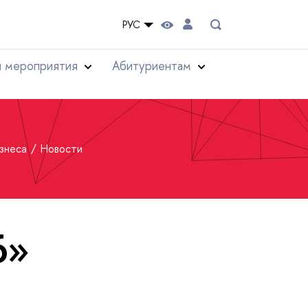
РУС
и мероприятия
Абитуриентам
изнеса
Новости
6»