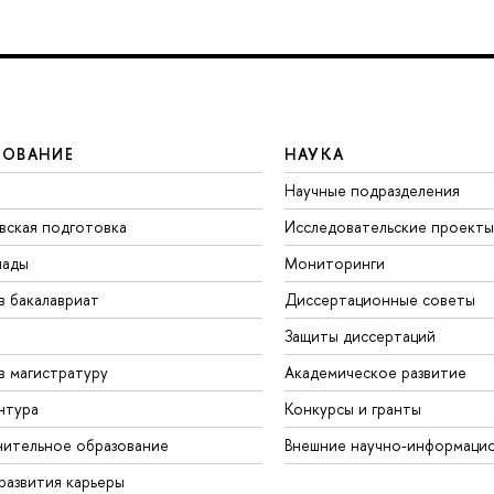
ЗОВАНИЕ
НАУКА
Научные подразделения
вская подготовка
Исследовательские проекты
иады
Мониторинги
в бакалавриат
Диссертационные советы
Защиты диссертаций
в магистратуру
Академическое развитие
нтура
Конкурсы и гранты
ительное образование
Внешние научно-информаци
развития карьеры