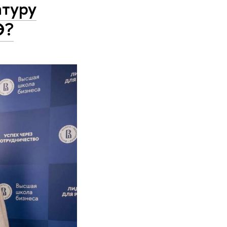
атуру
Э?