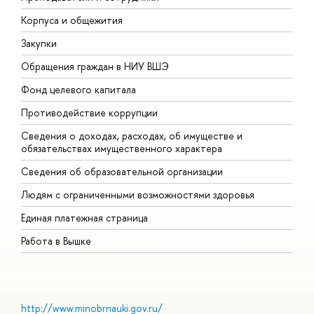
Корпуса и общежития
В
Закупки
П
Обращения граждан в НИУ ВШЭ
А
Фонд целевого капитала
Д
Противодействие коррупции
Ц
Сведения о доходах, расходах, об имуществе и
Б
обязательствах имущественного характера
О
Сведения об образовательной организации
О
Людям с ограниченными возможностями здоровья
Единая платежная страница
Работа в Вышке
http://www.minobrnauki.gov.ru/