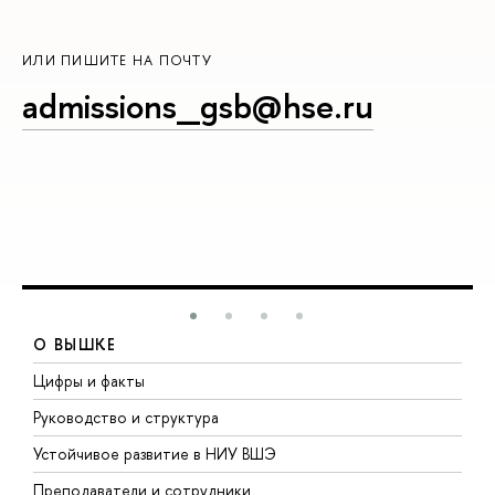
ИЛИ ПИШИТЕ НА ПОЧТУ
admissions_gsb@hse.ru
О ВЫШКЕ
Цифры и факты
Л
Руководство и структура
Д
Устойчивое развитие в НИУ ВШЭ
О
Преподаватели и сотрудники
П