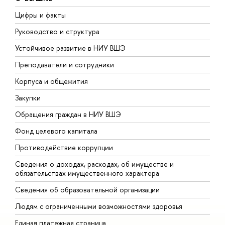
Цифры и факты
Л
Руководство и структура
Д
Устойчивое развитие в НИУ ВШЭ
О
Преподаватели и сотрудники
П
Корпуса и общежития
В
Закупки
П
Обращения граждан в НИУ ВШЭ
А
Фонд целевого капитала
Д
Противодействие коррупции
Ц
Сведения о доходах, расходах, об имуществе и
Б
обязательствах имущественного характера
О
Сведения об образовательной организации
О
Людям с ограниченными возможностями здоровья
Единая платежная страница