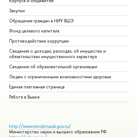
Корпуса и общежития
В
Закупки
П
Обращения граждан в НИУ ВШЭ
А
Фонд целевого капитала
Д
Противодействие коррупции
Ц
Сведения о доходах, расходах, об имуществе и
Б
обязательствах имущественного характера
О
Сведения об образовательной организации
О
Людям с ограниченными возможностями здоровья
Единая платежная страница
Работа в Вышке
http://www.minobrnauki.gov.ru/
Министерство науки и высшего образования РФ