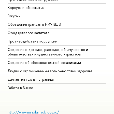
Корпуса и общежития
В
Закупки
П
Обращения граждан в НИУ ВШЭ
А
Фонд целевого капитала
Д
Противодействие коррупции
Ц
Сведения о доходах, расходах, об имуществе и
Б
обязательствах имущественного характера
О
Сведения об образовательной организации
О
Людям с ограниченными возможностями здоровья
Единая платежная страница
Работа в Вышке
http://www.minobrnauki.gov.ru/