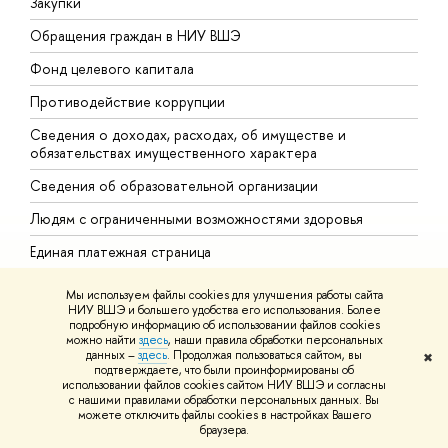
Закупки
П
Обращения граждан в НИУ ВШЭ
А
Фонд целевого капитала
Д
Противодействие коррупции
Ц
Сведения о доходах, расходах, об имуществе и
Б
обязательствах имущественного характера
О
Сведения об образовательной организации
О
Людям с ограниченными возможностями здоровья
Единая платежная страница
Работа в Вышке
Мы используем файлы cookies для улучшения работы сайта
НИУ ВШЭ и большего удобства его использования. Более
подробную информацию об использовании файлов cookies
можно найти
здесь
, наши правила обработки персональных
данных –
здесь
. Продолжая пользоваться сайтом, вы
✖
подтверждаете, что были проинформированы об
http://www.minobrnauki.gov.ru/
использовании файлов cookies сайтом НИУ ВШЭ и согласны
Министерство науки и высшего образования РФ
с нашими правилами обработки персональных данных. Вы
можете отключить файлы cookies в настройках Вашего
https://edu.gov.ru/
браузера.
Министерство просвещения РФ