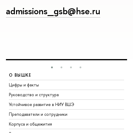
admissions_gsb@hse.ru
О ВЫШКЕ
Цифры и факты
Л
Руководство и структура
Д
Устойчивое развитие в НИУ ВШЭ
О
Преподаватели и сотрудники
П
Корпуса и общежития
В