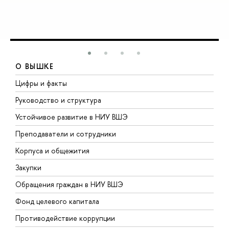
О ВЫШКЕ
Цифры и факты
Л
Руководство и структура
Д
Устойчивое развитие в НИУ ВШЭ
О
Преподаватели и сотрудники
П
Корпуса и общежития
В
Закупки
П
Обращения граждан в НИУ ВШЭ
А
Фонд целевого капитала
Д
Противодействие коррупции
Ц