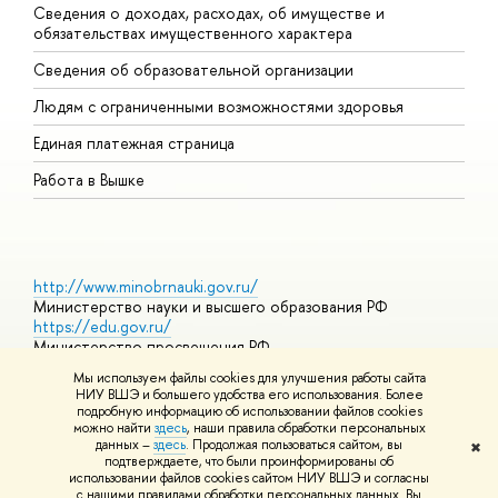
Сведения о доходах, расходах, об имуществе и
Б
обязательствах имущественного характера
О
Сведения об образовательной организации
О
Людям с ограниченными возможностями здоровья
Единая платежная страница
Работа в Вышке
http://www.minobrnauki.gov.ru/
Министерство науки и высшего образования РФ
https://edu.gov.ru/
Министерство просвещения РФ
https://elearning.hse.ru/mooc
Мы используем файлы cookies для улучшения работы сайта
Массовые открытые онлайн-курсы
НИУ ВШЭ и большего удобства его использования. Более
подробную информацию об использовании файлов cookies
можно найти
здесь
, наши правила обработки персональных
данных –
здесь
. Продолжая пользоваться сайтом, вы
✖
© НИУ ВШЭ 1993–2026
Адреса и контакты
Условия
подтверждаете, что были проинформированы об
использования материалов
Политика конфиденциальности
Карта
использовании файлов cookies сайтом НИУ ВШЭ и согласны
сайта
с нашими правилами обработки персональных данных. Вы