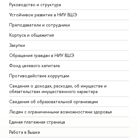
Руководство и структура
Д
Устойчивое развитие в НИУ ВШЭ
О
Преподаватели и сотрудники
П
Корпуса и общежития
В
Закупки
П
Обращения граждан в НИУ ВШЭ
А
Фонд целевого капитала
Д
Противодействие коррупции
Ц
Сведения о доходах, расходах, об имуществе и
Б
обязательствах имущественного характера
О
Сведения об образовательной организации
О
Людям с ограниченными возможностями здоровья
Единая платежная страница
Работа в Вышке