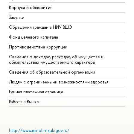
Корпуса и общежития
В
Закупки
П
Обращения граждан в НИУ ВШЭ
А
Фонд целевого капитала
Д
Противодействие коррупции
Ц
Сведения о доходах, расходах, об имуществе и
Б
обязательствах имущественного характера
О
Сведения об образовательной организации
О
Людям с ограниченными возможностями здоровья
Единая платежная страница
Работа в Вышке
http://www.minobrnauki.gov.ru/