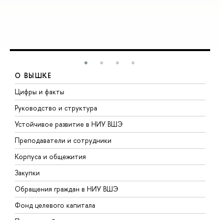
О ВЫШКЕ
Цифры и факты
Л
Руководство и структура
Д
Устойчивое развитие в НИУ ВШЭ
О
Преподаватели и сотрудники
П
Корпуса и общежития
В
Закупки
П
Обращения граждан в НИУ ВШЭ
А
Фонд целевого капитала
Д