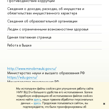
Противодействие коррупции
Ц
Сведения о доходах, расходах, об имуществе и
Б
обязательствах имущественного характера
О
Сведения об образовательной организации
О
Людям с ограниченными возможностями здоровья
Единая платежная страница
Работа в Вышке
http://www.minobrnauki.gov.ru/
Министерство науки и высшего образования РФ
https://edu.gov.ru/
Министерство просвещения РФ
https://elearning.hse.ru/mooc
Мы используем файлы cookies для улучшения работы сайта
Массовые открытые онлайн-курсы
НИУ ВШЭ и большего удобства его использования. Более
подробную информацию об использовании файлов cookies
можно найти
здесь
, наши правила обработки персональных
данных –
здесь
. Продолжая пользоваться сайтом, вы
✖
© НИУ ВШЭ 1993–2026
Адреса и контакты
Условия
подтверждаете, что были проинформированы об
использования материалов
Политика конфиденциальности
Карта