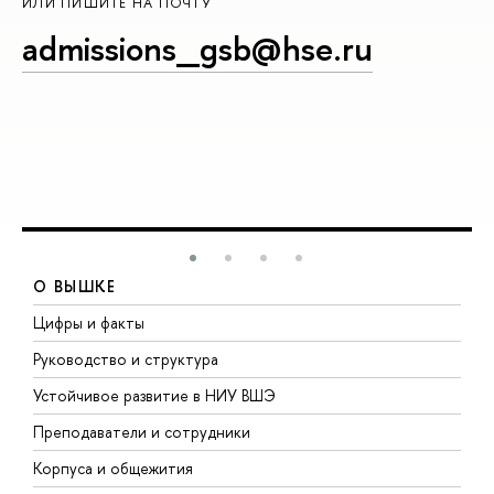
ИЛИ ПИШИТЕ НА ПОЧТУ
admissions_gsb@hse.ru
О ВЫШКЕ
Цифры и факты
Л
Руководство и структура
Д
Устойчивое развитие в НИУ ВШЭ
О
Преподаватели и сотрудники
П
Корпуса и общежития
В