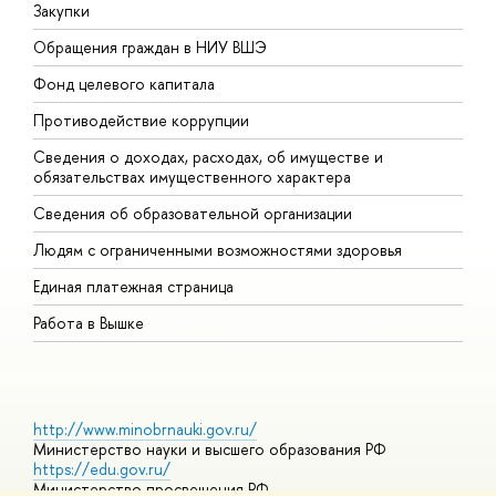
Закупки
П
Обращения граждан в НИУ ВШЭ
А
Фонд целевого капитала
Д
Противодействие коррупции
Ц
Сведения о доходах, расходах, об имуществе и
Б
обязательствах имущественного характера
О
Сведения об образовательной организации
О
Людям с ограниченными возможностями здоровья
Единая платежная страница
Работа в Вышке
http://www.minobrnauki.gov.ru/
Министерство науки и высшего образования РФ
https://edu.gov.ru/
Министерство просвещения РФ