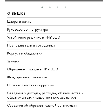
О ВЫШКЕ
Цифры и факты
Л
Руководство и структура
Д
Устойчивое развитие в НИУ ВШЭ
О
Преподаватели и сотрудники
П
Корпуса и общежития
В
Закупки
П
Обращения граждан в НИУ ВШЭ
А
Фонд целевого капитала
Д
Противодействие коррупции
Ц
Сведения о доходах, расходах, об имуществе и
Б
обязательствах имущественного характера
О
Сведения об образовательной организации