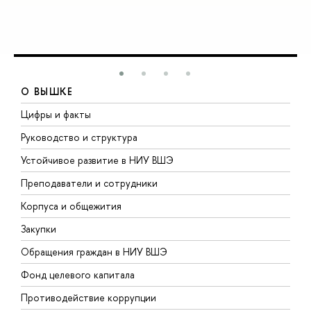
О ВЫШКЕ
Цифры и факты
Л
Руководство и структура
Д
Устойчивое развитие в НИУ ВШЭ
О
Преподаватели и сотрудники
П
Корпуса и общежития
В
Закупки
П
Обращения граждан в НИУ ВШЭ
А
Фонд целевого капитала
Д
Противодействие коррупции
Ц