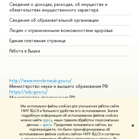
Сведения о доходах, расходах, об имуществе и
Б
обязательствах имущественного характера
О
Сведения об образовательной организации
О
Людям с ограниченными возможностями здоровья
Единая платежная страница
Работа в Вышке
http://www.minobrnauki.gov.ru/
Министерство науки и высшего образования РФ
https://edu.gov.ru/
Министерство просвещения РФ
https://elearning.hse.ru/mooc
Мы используем файлы cookies для улучшения работы сайта
Массовые открытые онлайн-курсы
НИУ ВШЭ и большего удобства его использования. Более
подробную информацию об использовании файлов cookies
можно найти
здесь
, наши правила обработки персональных
данных –
здесь
. Продолжая пользоваться сайтом, вы
✖
© НИУ ВШЭ 1993–2026
Адреса и контакты
Условия
подтверждаете, что были проинформированы об
использования материалов
Политика конфиденциальности
Карта
использовании файлов cookies сайтом НИУ ВШЭ и согласны
сайта
с нашими правилами обработки персональных данных. Вы