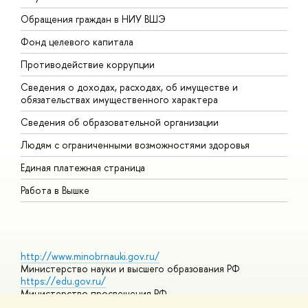
Обращения граждан в НИУ ВШЭ
А
Фонд целевого капитала
Д
Противодействие коррупции
Ц
Сведения о доходах, расходах, об имуществе и
Б
обязательствах имущественного характера
О
Сведения об образовательной организации
О
Людям с ограниченными возможностями здоровья
Единая платежная страница
Работа в Вышке
http://www.minobrnauki.gov.ru/
Министерство науки и высшего образования РФ
https://edu.gov.ru/
Министерство просвещения РФ
https://elearning.hse.ru/mooc