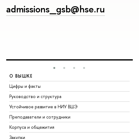
admissions_gsb@hse.ru
О ВЫШКЕ
Цифры и факты
Л
Руководство и структура
Д
Устойчивое развитие в НИУ ВШЭ
О
Преподаватели и сотрудники
П
Корпуса и общежития
В
Закупки
П