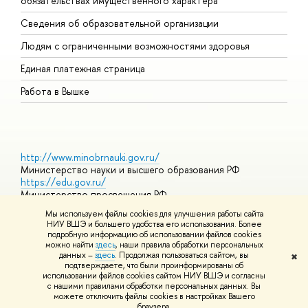
обязательствах имущественного характера
О
Сведения об образовательной организации
О
Людям с ограниченными возможностями здоровья
Единая платежная страница
Работа в Вышке
http://www.minobrnauki.gov.ru/
Министерство науки и высшего образования РФ
https://edu.gov.ru/
Министерство просвещения РФ
https://elearning.hse.ru/mooc
Мы используем файлы cookies для улучшения работы сайта
Массовые открытые онлайн-курсы
НИУ ВШЭ и большего удобства его использования. Более
подробную информацию об использовании файлов cookies
можно найти
здесь
, наши правила обработки персональных
данных –
здесь
. Продолжая пользоваться сайтом, вы
✖
© НИУ ВШЭ 1993–2026
Адреса и контакты
Условия
подтверждаете, что были проинформированы об
использования материалов
Политика конфиденциальности
Карта
использовании файлов cookies сайтом НИУ ВШЭ и согласны
сайта
с нашими правилами обработки персональных данных. Вы
Шрифты HSE Sans и HSE Slab разработаны в
Школе дизайна НИУ
можете отключить файлы cookies в настройках Вашего
ВШЭ
браузера.