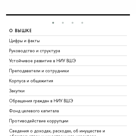
О ВЫШКЕ
Цифры и факты
Л
Руководство и структура
Д
Устойчивое развитие в НИУ ВШЭ
О
Преподаватели и сотрудники
П
Корпуса и общежития
В
Закупки
П
Обращения граждан в НИУ ВШЭ
А
Фонд целевого капитала
Д
Противодействие коррупции
Ц
Сведения о доходах, расходах, об имуществе и
Б