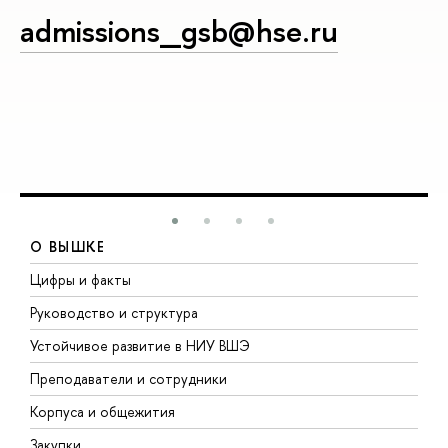
admissions_gsb@hse.ru
О ВЫШКЕ
Цифры и факты
Л
Руководство и структура
Д
Устойчивое развитие в НИУ ВШЭ
О
Преподаватели и сотрудники
П
Корпуса и общежития
В
Закупки
П