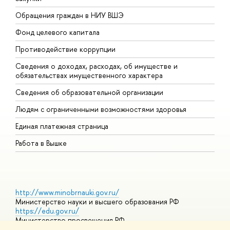
Обращения граждан в НИУ ВШЭ
А
Фонд целевого капитала
Д
Противодействие коррупции
Ц
Сведения о доходах, расходах, об имуществе и
Б
обязательствах имущественного характера
О
Сведения об образовательной организации
О
Людям с ограниченными возможностями здоровья
Единая платежная страница
Работа в Вышке
http://www.minobrnauki.gov.ru/
Министерство науки и высшего образования РФ
https://edu.gov.ru/
Министерство просвещения РФ
https://elearning.hse.ru/mooc