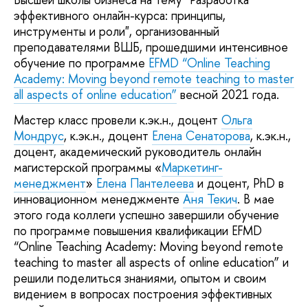
эффективного онлайн-курса: принципы,
инструменты и роли", организованный
преподавателями ВШБ, прошедшими интенсивное
обучение по программе
EFMD “Online Teaching
Academy: Moving beyond remote teaching to master
all aspects of online education”
весной 2021 года.
Мастер класс провели к.эк.н., доцент
Ольга
Мондрус
, к.эк.н., доцент
Елена Сенаторова
, к.эк.н.,
доцент, академический руководитель онлайн
магистерской программы «
Маркетинг-
менеджмент
»
Елена Пантелеева
и доцент, PhD в
инновационном менеджменте
Аня Текич
. В мае
этого года коллеги успешно завершили обучение
по программе повышения квалификации EFMD
“Online Teaching Academy: Moving beyond remote
teaching to master all aspects of online education” и
решили поделиться знаниями, опытом и своим
видением в вопросах построения эффективных