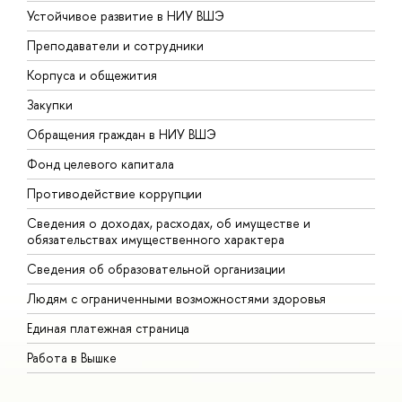
Устойчивое развитие в НИУ ВШЭ
О
Преподаватели и сотрудники
П
Корпуса и общежития
В
Закупки
П
Обращения граждан в НИУ ВШЭ
А
Фонд целевого капитала
Д
Противодействие коррупции
Ц
Сведения о доходах, расходах, об имуществе и
Б
обязательствах имущественного характера
О
Сведения об образовательной организации
О
Людям с ограниченными возможностями здоровья
Единая платежная страница
Работа в Вышке