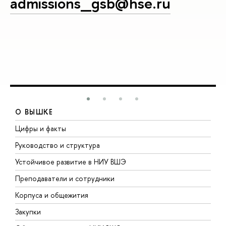
admissions_gsb@hse.ru
О ВЫШКЕ
Цифры и факты
Л
Руководство и структура
Д
Устойчивое развитие в НИУ ВШЭ
О
Преподаватели и сотрудники
П
Корпуса и общежития
В
Закупки
П