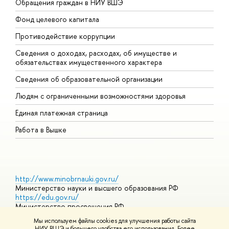
Обращения граждан в НИУ ВШЭ
А
Фонд целевого капитала
Д
Противодействие коррупции
Ц
Сведения о доходах, расходах, об имуществе и
Б
обязательствах имущественного характера
О
Сведения об образовательной организации
О
Людям с ограниченными возможностями здоровья
Единая платежная страница
Работа в Вышке
http://www.minobrnauki.gov.ru/
Министерство науки и высшего образования РФ
https://edu.gov.ru/
Министерство просвещения РФ
https://elearning.hse.ru/mooc
Мы используем файлы cookies для улучшения работы сайта
Массовые открытые онлайн-курсы
НИУ ВШЭ и большего удобства его использования. Более