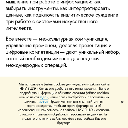
мышление при работе с информацией: как
выбирать инструменты, как интерпретировать
данные, как подключать аналитическое суждение
при работе с системами искусственного
интеллекта.
Всё вместе — межкультурная коммуникация,
управление временем, деловая презентация и
цифровые компетенции — дают уникальный набор,
который необходим именно для ведения
международных операций.
Мы используем файлы cookies для улучшения работы сайта
— Какие карьерные перспективы
НИУ ВШЭ и большего удобства его использования. Более
открываются перед выпускниками?
подробную информацию об использовании файлов cookies
можно найти
здесь
, наши правила обработки персональных
данных –
здесь
. Продолжая пользоваться сайтом, вы
✖
— Программа носит достаточно широкий,
подтверждаете, что были проинформированы об
стратегический характер — именно поэтому и
использовании файлов cookies сайтом НИУ ВШЭ и согласны
с нашими правилами обработки персональных данных. Вы
карьерные траектории у выпускников очень
можете отключить файлы cookies в настройках Вашего
разнообразны. Среди них есть те, кто уходит в
браузера.