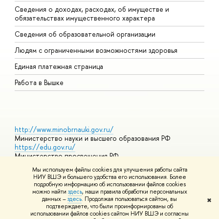
Сведения о доходах, расходах, об имуществе и
Б
обязательствах имущественного характера
О
Сведения об образовательной организации
О
Людям с ограниченными возможностями здоровья
Единая платежная страница
Работа в Вышке
http://www.minobrnauki.gov.ru/
Министерство науки и высшего образования РФ
https://edu.gov.ru/
Министерство просвещения РФ
https://elearning.hse.ru/mooc
Мы используем файлы cookies для улучшения работы сайта
Массовые открытые онлайн-курсы
НИУ ВШЭ и большего удобства его использования. Более
подробную информацию об использовании файлов cookies
можно найти
здесь
, наши правила обработки персональных
данных –
здесь
. Продолжая пользоваться сайтом, вы
✖
© НИУ ВШЭ 1993–2026
Адреса и контакты
Условия
подтверждаете, что были проинформированы об
использования материалов
Политика конфиденциальности
Карта
использовании файлов cookies сайтом НИУ ВШЭ и согласны
сайта