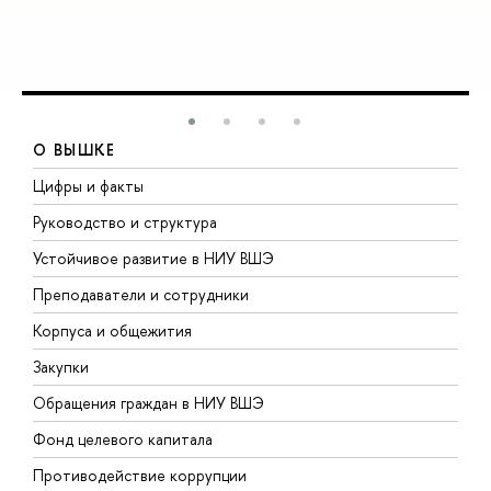
О ВЫШКЕ
Цифры и факты
Л
Руководство и структура
Д
Устойчивое развитие в НИУ ВШЭ
О
Преподаватели и сотрудники
П
Корпуса и общежития
В
Закупки
П
Обращения граждан в НИУ ВШЭ
А
Фонд целевого капитала
Д
Противодействие коррупции
Ц