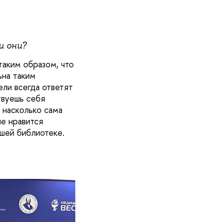
и они?
таким образом, что
ьна таким
ели всегда ответят
твуешь себя
 насколько сама
е нравится
ашей библиотеке.