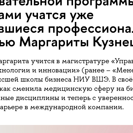
вательной программы
нами учатся уже
вшиеся профессион
ью Маргариты Кузне
ргарита учится в магистратуре «Упра
ехнологии и инновации» (ранее – «Мен
ысшей школы бизнеса НИУ ВШЭ. В сво
 как сменила медицинскую сферу на би
жные дисциплины и теперь с уверенно
карьере в международной компании.