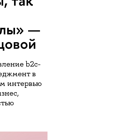
, так
алы» —
цовой
вление b2c-
еджмент в
ём интервью
знес,
стью