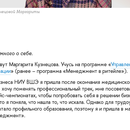
знецовой Маргариты
ного о себе.
вут Маргарита Кузнецова. Учусь на программе «
Управле
вации
» (ранее – программа «Менеджмент в ритейле»).
знеса НИУ ВШЭ я пришла после окончания медицинског
то хочу поменять профессиональный трек, мне посовето
ейс-чемпионатах, чтобы попробовать себя в решении биз
что я поняла, что нашла то, что искала. Однако для труд
атало профильного образования, поэтому я и пришла в м
неджмент».