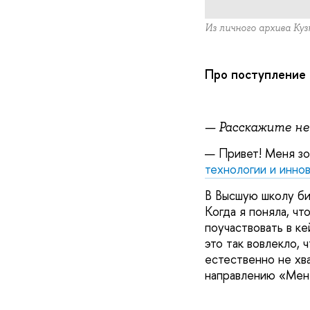
Из личного архива Ку
Про поступление
— Расскажите нем
— Привет! Меня зо
технологии и инно
В Высшую школу би
Когда я поняла, ч
поучаствовать в к
это так вовлекло, 
естественно не хв
направлению «Ме