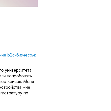
ние b2c-бизнесом:
о университета.
вали попробовать
нес-кейсов. Меня
оустройства мне
агистратуру по