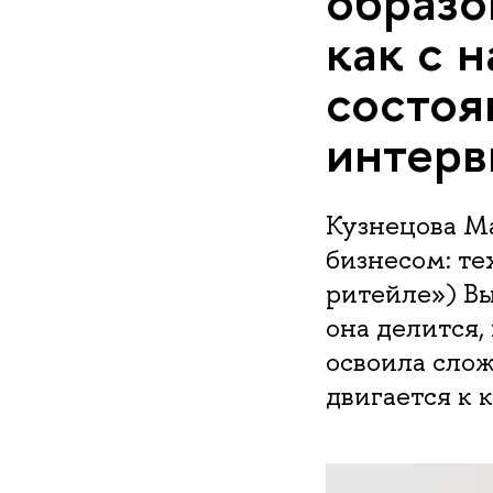
образо
как с 
состоя
интерв
Кузнецова Ма
бизнесом: т
ритейле») В
она делится,
освоила сло
двигается к 