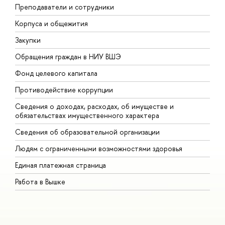
Преподаватели и сотрудники
П
Корпуса и общежития
В
Закупки
П
Обращения граждан в НИУ ВШЭ
А
Фонд целевого капитала
Д
Противодействие коррупции
Ц
Сведения о доходах, расходах, об имуществе и
Б
обязательствах имущественного характера
О
Сведения об образовательной организации
О
Людям с ограниченными возможностями здоровья
Единая платежная страница
Работа в Вышке