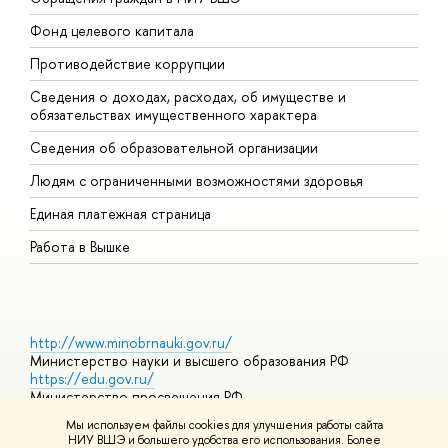
Фонд целевого капитала
Д
Противодействие коррупции
Ц
Сведения о доходах, расходах, об имуществе и
Б
обязательствах имущественного характера
О
Сведения об образовательной организации
О
Людям с ограниченными возможностями здоровья
Единая платежная страница
Работа в Вышке
http://www.minobrnauki.gov.ru/
Министерство науки и высшего образования РФ
https://edu.gov.ru/
Министерство просвещения РФ
https://elearning.hse.ru/mooc
Мы используем файлы cookies для улучшения работы сайта
Массовые открытые онлайн-курсы
НИУ ВШЭ и большего удобства его использования. Более