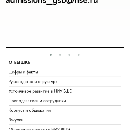
О ВЫШКЕ
Цифры и факты
Л
Руководство и структура
Д
Устойчивое развитие в НИУ ВШЭ
О
Преподаватели и сотрудники
П
Корпуса и общежития
В
Закупки
П
Обращения граждан в НИУ ВШЭ
А