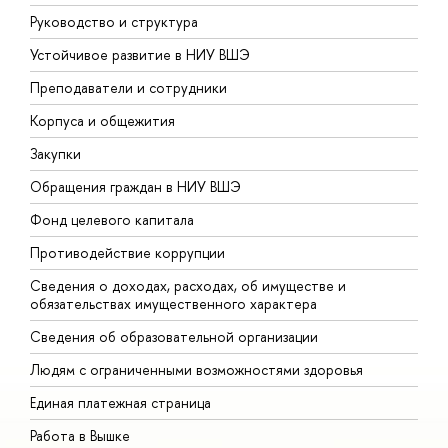
Руководство и структура
Д
Устойчивое развитие в НИУ ВШЭ
О
Преподаватели и сотрудники
П
Корпуса и общежития
В
Закупки
П
Обращения граждан в НИУ ВШЭ
А
Фонд целевого капитала
Д
Противодействие коррупции
Ц
Сведения о доходах, расходах, об имуществе и
Б
обязательствах имущественного характера
О
Сведения об образовательной организации
О
Людям с ограниченными возможностями здоровья
Единая платежная страница
Работа в Вышке