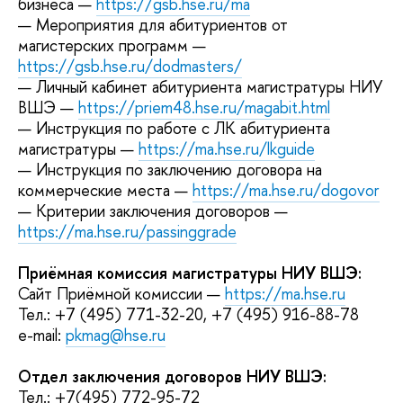
бизнеса —
https://gsb.hse.ru/ma
— Мероприятия для абитуриентов от
магистерских программ —
https://gsb.hse.ru/dodmasters/
— Личный кабинет абитуриента магистратуры НИУ
ВШЭ —
https://priem48.hse.ru/magabit.html
— Инструкция по работе с ЛК абитуриента
магистратуры —
https://ma.hse.ru/lkguide
— Инструкция по заключению договора на
коммерческие места —
https://ma.hse.ru/dogovor
— Критерии заключения договоров —
https://ma.hse.ru/passinggrade
Приёмная комиссия магистратуры НИУ ВШЭ:
Сайт Приёмной комиссии —
https://ma.hse.ru
Тел.: +7 (495) 771-32-20, +7 (495) 916-88-78
e-mail:
pkmag@hse.ru
Отдел заключения договоров НИУ ВШЭ:
Тел.: +7(495) 772-95-72