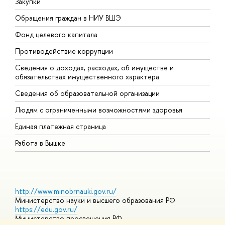
Закупки
П
Обращения граждан в НИУ ВШЭ
А
Фонд целевого капитала
Д
Противодействие коррупции
Ц
Сведения о доходах, расходах, об имуществе и
Б
обязательствах имущественного характера
О
Сведения об образовательной организации
О
Людям с ограниченными возможностями здоровья
Единая платежная страница
Работа в Вышке
http://www.minobrnauki.gov.ru/
Министерство науки и высшего образования РФ
https://edu.gov.ru/
Министерство просвещения РФ