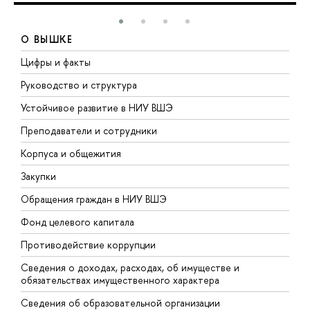
О ВЫШКЕ
Цифры и факты
Л
Руководство и структура
Д
Устойчивое развитие в НИУ ВШЭ
О
Преподаватели и сотрудники
П
Корпуса и общежития
В
Закупки
П
Обращения граждан в НИУ ВШЭ
А
Фонд целевого капитала
Д
Противодействие коррупции
Ц
Сведения о доходах, расходах, об имуществе и
Б
обязательствах имущественного характера
О
Сведения об образовательной организации