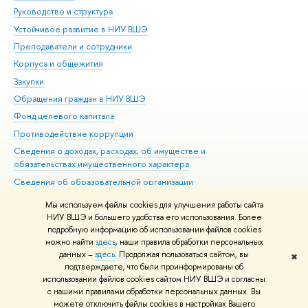
Руководство и структура
Дов
Устойчивое развитие в НИУ ВШЭ
Ол
Преподаватели и сотрудники
При
Корпуса и общежития
Вы
Закупки
При
Обращения граждан в НИУ ВШЭ
Ас
Фонд целевого капитала
До
Противодействие коррупции
Цен
Сведения о доходах, расходах, об имуществе и
Би
обязательствах имущественного характера
Об
Сведения об образовательной организации
Обр
Людям с ограниченными возможностями здоровья
Мы используем файлы cookies для улучшения работы сайта
Единая платежная страница
НИУ ВШЭ и большего удобства его использования. Более
подробную информацию об использовании файлов cookies
Работа в Вышке
можно найти
здесь
, наши правила обработки персональных
данных –
здесь
. Продолжая пользоваться сайтом, вы
✖
Редактору
подтверждаете, что были проинформированы об
© НИУ ВШЭ 1993–2026
Адреса и контакты
Условия использования
использовании файлов cookies сайтом НИУ ВШЭ и согласны
с нашими правилами обработки персональных данных. Вы
материалов
Политика конфиденциальности
Карта сайта
можете отключить файлы cookies в настройках Вашего
Шрифты HSE Sans и HSE Slab разработаны в
Школе дизайна НИУ ВШЭ