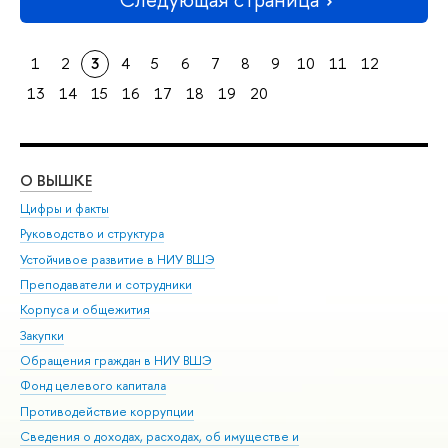
1
2
3
4
5
6
7
8
9
10
11
12
13
14
15
16
17
18
19
20
О ВЫШКЕ
ОБ
Цифры и факты
Ли
Руководство и структура
Дов
Устойчивое развитие в НИУ ВШЭ
Ол
Преподаватели и сотрудники
При
Корпуса и общежития
Вы
Закупки
При
Обращения граждан в НИУ ВШЭ
Ас
Фонд целевого капитала
До
Противодействие коррупции
Цен
Сведения о доходах, расходах, об имуществе и
Би