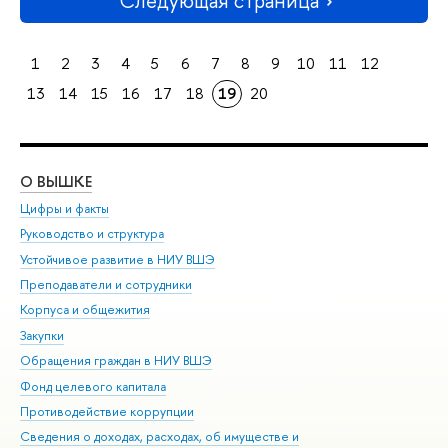
Следующая страница
1
2
3
4
5
6
7
8
9
10
11
12
13
14
15
16
17
18
19
20
О ВЫШКЕ
ОБ
Цифры и факты
Ли
Руководство и структура
Дов
Устойчивое развитие в НИУ ВШЭ
Ол
Преподаватели и сотрудники
При
Корпуса и общежития
Вы
Закупки
При
Обращения граждан в НИУ ВШЭ
Ас
Фонд целевого капитала
До
Противодействие коррупции
Цен
Сведения о доходах, расходах, об имуществе и
Би