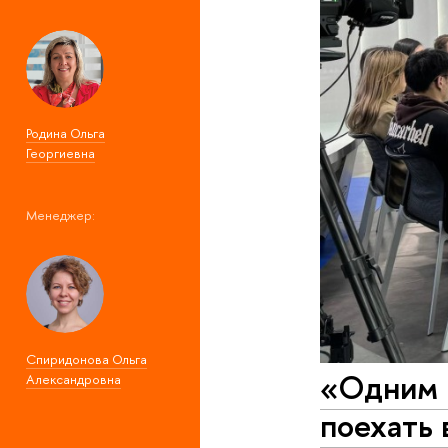
Родина Ольга
Георгиевна
Менеджер:
Спиридонова Ольга
«Одним 
Александровна
поехать