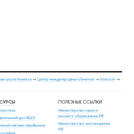
ая школа бизнеса
→
Центр международных обменов
→
Новости
→
ЕСУРСЫ
ПОЛЕЗНЫЕ ССЫЛКИ
блиотека
Министерство науки и
высшего образования РФ
дательский дом ВШЭ
Министерство просвещения
ижный магазин «БукВышка»
РФ
пография