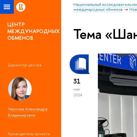
Национальный исследовательски
международных обменов
Нов
ЦЕНТР
Тема «Ша
МЕЖДУНАРОДНЫХ
ОБМЕНОВ
Директор центра:
31
мая
2024
Чернова Александра
Владимировна
Руководитель проекта: