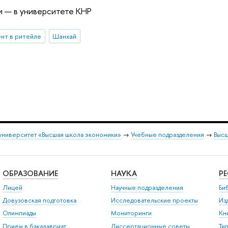
и — в университете КНР
нт в ритейле
Шанхай
университет «Высшая школа экономики»
→
Учебные подразделения
→
Высш
ОБРАЗОВАНИЕ
НАУКА
Р
Лицей
Научные подразделения
Би
Довузовская подготовка
Исследовательские проекты
Из
Олимпиады
Мониторинги
Кн
Прием в бакалавриат
Диссертационные советы
Ти