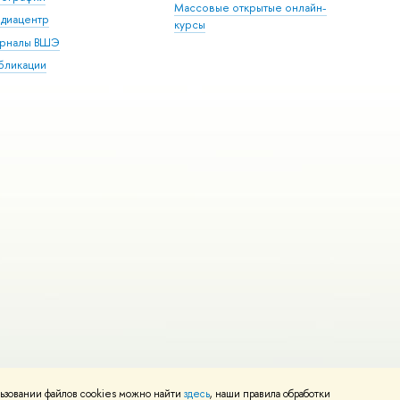
Массовые открытые онлайн-
диацентр
курсы
рналы ВШЭ
бликации
ьзовании файлов cookies можно найти
здесь
, наши правила обработки
и
Карта сайта