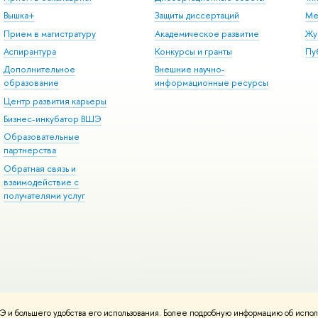
Вышка+
Защиты диссертаций
Ме
Прием в магистратуру
Академическое развитие
Жу
Аспирантура
Конкурсы и гранты
Пу
Дополнительное
Внешние научно-
образование
информационные ресурсы
Центр развития карьеры
Бизнес-инкубатор ВШЭ
Образовательные
партнерства
Обратная связь и
взаимодействие с
получателями услуг
 и большего удобства его использования. Более подробную информацию об испол
онтакты
Условия использования материалов
Политика конфиденциальност