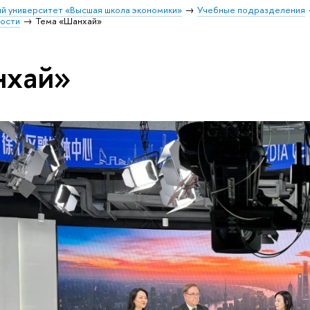
й университет «Высшая школа экономики»
Учебные подразделения
ости
Тема «Шанхай»
нхай»