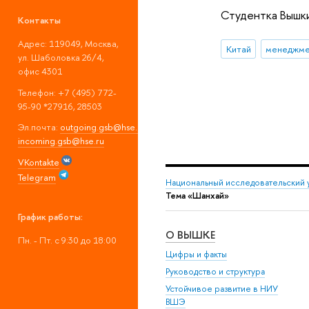
Студентка Вышк
Контакты
Адрес: 119049, Москва,
Китай
менеджме
ул. Шаболовка 26/4,
офис 4301
Телефон: +7 (495) 772-
95-90 *27916, 28503
Эл.почта:
outgoing.gsb@hse.ru
;
incoming.gsb@hse.ru
VKontakte
Telegram
Национальный исследовательский 
Тема «Шанхай»
График работы:
О ВЫШКЕ
Пн. - Пт. с 9:30 до 18:00
Цифры и факты
Руководство и структура
Устойчивое развитие в НИУ
ВШЭ