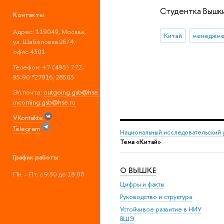
Студентка Вышк
Контакты
Адрес: 119049, Москва,
Китай
менеджме
ул. Шаболовка 26/4,
офис 4301
Телефон: +7 (495) 772-
95-90 *27916, 28503
Эл.почта:
outgoing.gsb@hse.ru
;
incoming.gsb@hse.ru
VKontakte
Telegram
Национальный исследовательский 
Тема «Китай»
График работы:
О ВЫШКЕ
Пн. - Пт. с 9:30 до 18:00
Цифры и факты
Руководство и структура
Устойчивое развитие в НИУ
ВШЭ