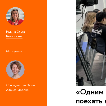
Родина Ольга
Георгиевна
Менеджер:
Спиридонова Ольга
«Одним 
Александровна
поехать