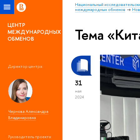
Национальный исследовательски
международных обменов
Нов
ЦЕНТР
Тема «Кит
МЕЖДУНАРОДНЫХ
ОБМЕНОВ
Директор центра:
31
мая
2024
Чернова Александра
Владимировна
Руководитель проекта: