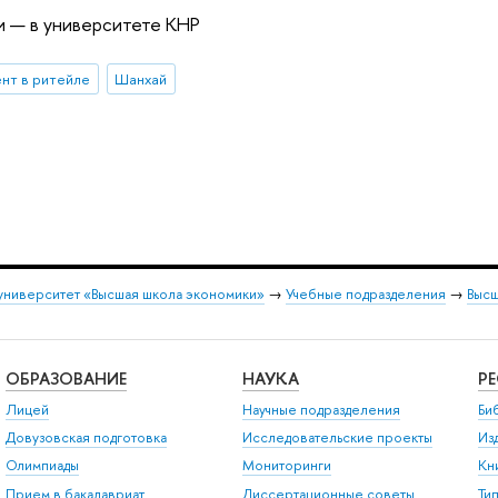
и — в университете КНР
нт в ритейле
Шанхай
университет «Высшая школа экономики»
→
Учебные подразделения
→
Высш
ОБРАЗОВАНИЕ
НАУКА
Р
Лицей
Научные подразделения
Би
Довузовская подготовка
Исследовательские проекты
Из
Олимпиады
Мониторинги
Кн
Прием в бакалавриат
Диссертационные советы
Ти