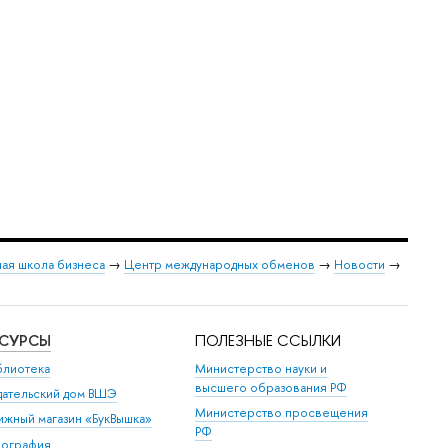
ая школа бизнеса
→
Центр международных обменов
→
Новости
→
ЕСУРСЫ
ПОЛЕЗНЫЕ ССЫЛКИ
блиотека
Министерство науки и
высшего образования РФ
дательский дом ВШЭ
Министерство просвещения
ижный магазин «БукВышка»
РФ
пография