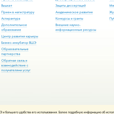
Вышка+
Защиты диссертаций
Ме
Прием в магистратуру
Академическое развитие
Жу
Аспирантура
Конкурсы и гранты
Пу
Дополнительное
Внешние научно-
образование
информационные ресурсы
Центр развития карьеры
Бизнес-инкубатор ВШЭ
Образовательные
партнерства
Обратная связь и
взаимодействие с
получателями услуг
 и большего удобства его использования. Более подробную информацию об испол
онтакты
Условия использования материалов
Политика конфиденциальност