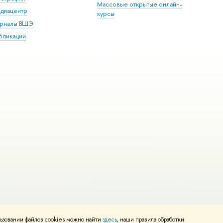
Массовые открытые онлайн-
диацентр
курсы
рналы ВШЭ
бликации
ьзовании файлов cookies можно найти
здесь
, наши правила обработки
и
Карта сайта