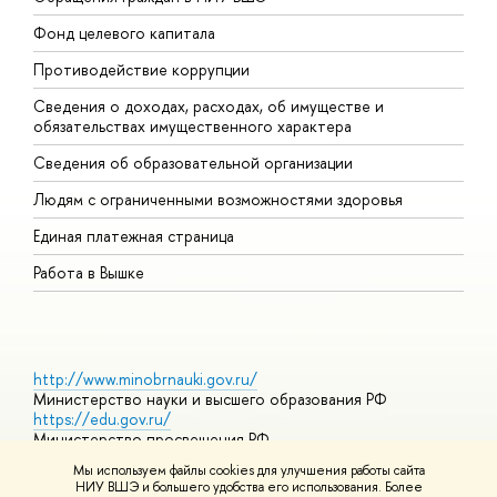
Фонд целевого капитала
Д
Противодействие коррупции
Ц
Сведения о доходах, расходах, об имуществе и
Б
обязательствах имущественного характера
О
Сведения об образовательной организации
О
Людям с ограниченными возможностями здоровья
Единая платежная страница
Работа в Вышке
http://www.minobrnauki.gov.ru/
Министерство науки и высшего образования РФ
https://edu.gov.ru/
Министерство просвещения РФ
https://elearning.hse.ru/mooc
Мы используем файлы cookies для улучшения работы сайта
Массовые открытые онлайн-курсы
НИУ ВШЭ и большего удобства его использования. Более