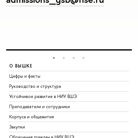
О ВЫШКЕ
Цифры и факты
Л
Руководство и структура
Д
Устойчивое развитие в НИУ ВШЭ
О
Преподаватели и сотрудники
П
Корпуса и общежития
В
Закупки
П
Обращения граждан в НИУ ВШЭ
А