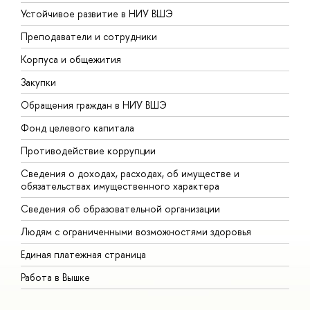
Устойчивое развитие в НИУ ВШЭ
О
Преподаватели и сотрудники
П
Корпуса и общежития
В
Закупки
П
Обращения граждан в НИУ ВШЭ
А
Фонд целевого капитала
Д
Противодействие коррупции
Ц
Сведения о доходах, расходах, об имуществе и
Б
обязательствах имущественного характера
О
Сведения об образовательной организации
О
Людям с ограниченными возможностями здоровья
Единая платежная страница
Работа в Вышке