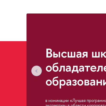
ысшая шк
обладател
образован
номинации «Лучшая программа 
экспертизы в области корпорат