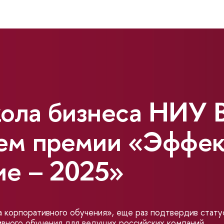
ола бизнеса НИУ 
ем премии «Эффек
ие – 2025»
корпоративного обучения», еще раз подтвердив стату
ивного обучения для ведущих российских компаний