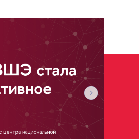
ы
ВШЭ стала
п
тивное
П
о
с центра национальной
ном
про