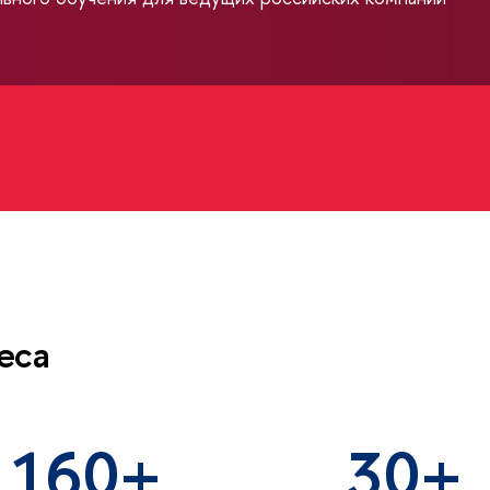
еса
160
30