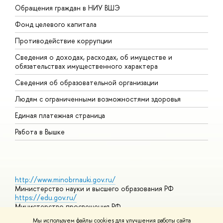
Обращения граждан в НИУ ВШЭ
А
Фонд целевого капитала
Д
Противодействие коррупции
Ц
Сведения о доходах, расходах, об имуществе и
Б
обязательствах имущественного характера
О
Сведения об образовательной организации
О
Людям с ограниченными возможностями здоровья
Единая платежная страница
Работа в Вышке
http://www.minobrnauki.gov.ru/
Министерство науки и высшего образования РФ
https://edu.gov.ru/
Министерство просвещения РФ
https://elearning.hse.ru/mooc
Мы используем файлы cookies для улучшения работы сайта