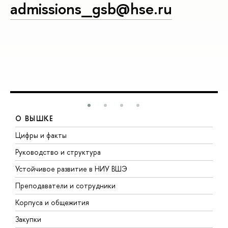
admissions_gsb@hse.ru
О ВЫШКЕ
Цифры и факты
Л
Руководство и структура
Д
Устойчивое развитие в НИУ ВШЭ
О
Преподаватели и сотрудники
П
Корпуса и общежития
В
Закупки
П