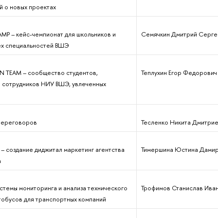
й о новых проектах
MP – кейс-чемпионат для школьников и
Семячкин Дмитрий Серге
ех специальностей ВШЭ
N TEAM – сообщество студентов,
Теплухин Егор Федорович
и сотрудников НИУ ВШЭ, увлеченных
переговоров
Тесленко Никита Дмитри
p – создание диджитал маркетинг агентства
Тимершина Юстина Дами
а
стемы мониторинга и анализа технического
Трофимов Станислав Ива
тобусов для транспортных компаний