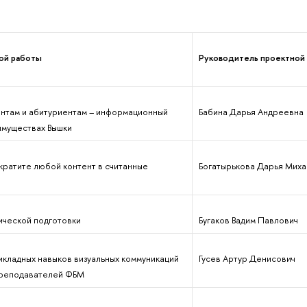
ой работы
Руководитель проектной
нтам и абитуриентам – информационный
Бабина Дарья Андреевна
имуществах Вышки
ократите любой контент в считанные
Богатырькова Дарья Мих
ической подготовки
Бугаков Вадим Павлович
икладных навыков визуальных коммуникаций
Гусев Артур Денисович
преподавателей ФБМ