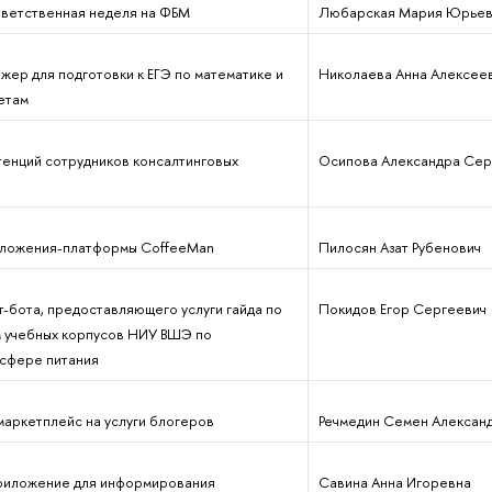
ветственная неделя на ФБМ
Любарская Мария Юрьев
жер для подготовки к ЕГЭ по математике и
Николаева Анна Алексее
етам
тенций сотрудников консалтинговых
Осипова Александра Сер
иложения-платформы CoffeeMan
Пилосян Азат Рубенович
т-бота, предоставляющего услуги гайда по
Покидов Егор Сергеевич
 учебных корпусов НИУ ВШЭ по
 сфере питания
– маркетплейс на услуги блогеров
Речмедин Семен Алексан
риложение для информирования
Савина Анна Игоревна