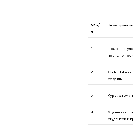
№ п/
Тема проектн
п
1
Помощь студе
портал о пре
2
CutterBot – с
секунды
3
Курс математ
4
Улучшение пр
студентов и 