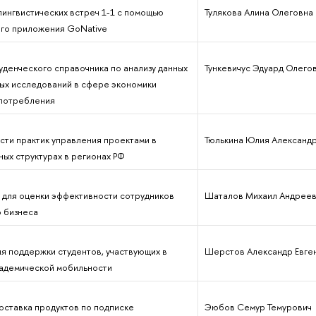
лингвистических встреч 1-1 с помощью
Тулякова Алина Олеговна
го приложения GoNative
уденческого справочника по анализу данных
Тункевичус Эдуард Олего
ых исследований в сфере экономики
потребления
сти практик управления проектами в
Тюлькина Юлия Александ
ых структурах в регионах РФ
я для оценки эффективности сотрудников
Шаталов Михаил Андреев
 бизнеса
я поддержки студентов, участвующих в
Шерстов Александр Евге
адемической мобильности
оставка продуктов по подписке
Эюбов Семур Темурович