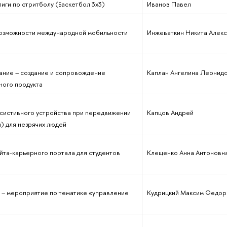
иги по стритболу (Баскетбол 3х3)
Иванов Павел
озможности международной мобильности
Инжеваткин Никита Алек
в
ание – создание и сопровождение
Каплан Ангелина Леонид
ого продукта
ссистивного устройства при передвижении
Капцов Андрей
) для незрячих людей
айта-карьерного портала для студентов
Клещенко Анна Антоновн
ay – мероприятие по тематике «управление
Кудрицкий Максим Федор