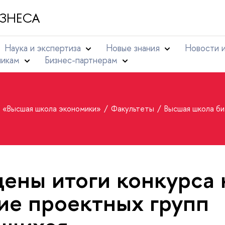
ЗНЕСА
Наука и экспертиза
Новые знания
Новости 
никам
Бизнес-партнерам
т «Высшая школа экономики»
Факультеты
Высшая школа б
ены итоги конкурса 
ие проектных групп