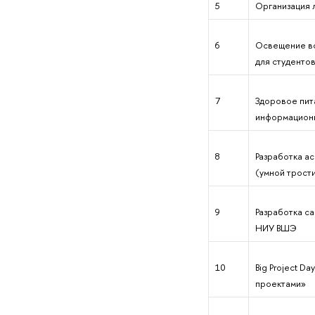
5
Организация л
6
Освещение в
для студенто
7
Здоровое пит
информационн
8
Разработка а
(умной трости
9
Разработка с
НИУ ВШЭ
10
Big Project D
проектами»