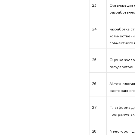
23
Организация 
разработанно
24
Разработка ст
количественн
совместного 
25
Оценка зрело
государственн
26
AI-технологи
ресторанного
27
Платформа дл
программе ак
28
NeedFood – д