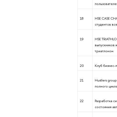
пользователе
18
HSE CASE CHA
студентов вс
19
HSE TRIATHLO
выпускников 
триатлоном
20
Клуб бизнес-
21
Hustlers grou
полного цикл
22
Разработка си
состояния ав