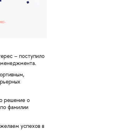
терес – поступило
и менеджмента.
портивным,
арьерных
о решение о
 по фамилии
 желаем успехов в