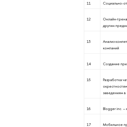
11
Социально-от
12
Онлайн-трена
другим предм
13
Анализ компе
компаний
14
Создание пр
15
Разработка ча
окрестностям
заведениям в
16
Blogger inc. 
17
Мобильное п