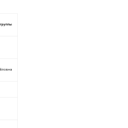
 группы
айловна