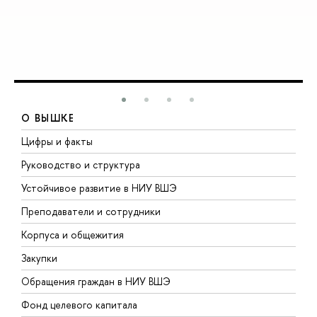
О ВЫШКЕ
Цифры и факты
Л
Руководство и структура
Д
Устойчивое развитие в НИУ ВШЭ
О
Преподаватели и сотрудники
П
Корпуса и общежития
В
Закупки
П
Обращения граждан в НИУ ВШЭ
А
Фонд целевого капитала
Д