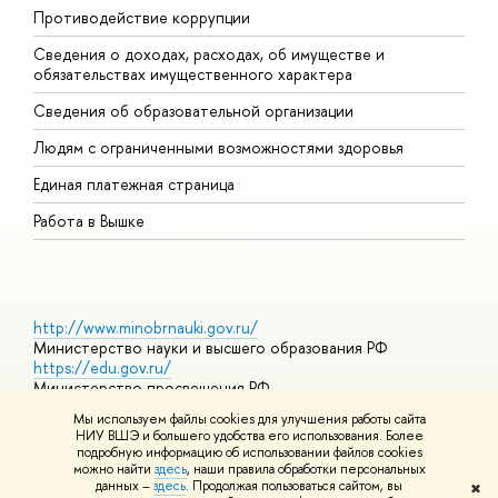
Противодействие коррупции
Ц
Сведения о доходах, расходах, об имуществе и
Б
обязательствах имущественного характера
О
Сведения об образовательной организации
О
Людям с ограниченными возможностями здоровья
Единая платежная страница
Работа в Вышке
http://www.minobrnauki.gov.ru/
Министерство науки и высшего образования РФ
https://edu.gov.ru/
Министерство просвещения РФ
https://elearning.hse.ru/mooc
Мы используем файлы cookies для улучшения работы сайта
Массовые открытые онлайн-курсы
НИУ ВШЭ и большего удобства его использования. Более
подробную информацию об использовании файлов cookies
можно найти
здесь
, наши правила обработки персональных
данных –
здесь
. Продолжая пользоваться сайтом, вы
✖
© НИУ ВШЭ 1993–2026
Адреса и контакты
Условия