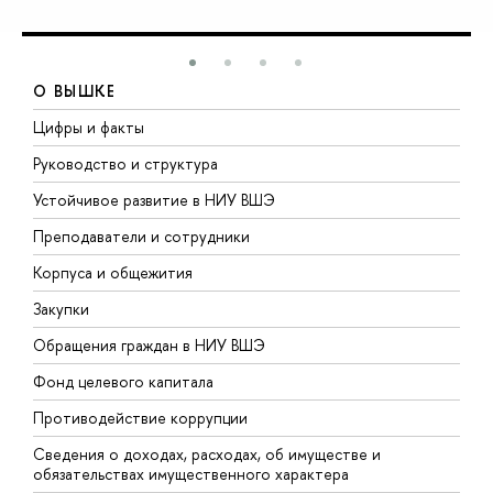
О ВЫШКЕ
Цифры и факты
Л
Руководство и структура
Д
Устойчивое развитие в НИУ ВШЭ
О
Преподаватели и сотрудники
П
Корпуса и общежития
В
Закупки
П
Обращения граждан в НИУ ВШЭ
А
Фонд целевого капитала
Д
Противодействие коррупции
Ц
Сведения о доходах, расходах, об имуществе и
Б
обязательствах имущественного характера
О