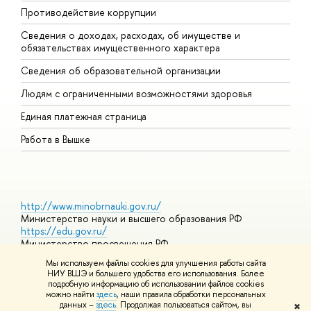
Противодействие коррупции
Ц
Сведения о доходах, расходах, об имуществе и
Б
обязательствах имущественного характера
О
Сведения об образовательной организации
О
Людям с ограниченными возможностями здоровья
Единая платежная страница
Работа в Вышке
http://www.minobrnauki.gov.ru/
Министерство науки и высшего образования РФ
https://edu.gov.ru/
Министерство просвещения РФ
https://elearning.hse.ru/mooc
Мы используем файлы cookies для улучшения работы сайта
Массовые открытые онлайн-курсы
НИУ ВШЭ и большего удобства его использования. Более
подробную информацию об использовании файлов cookies
можно найти
здесь
, наши правила обработки персональных
данных –
здесь
. Продолжая пользоваться сайтом, вы
✖
© НИУ ВШЭ 1993–2026
Адреса и контакты
Условия