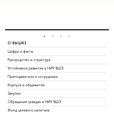
О ВЫШКЕ
Цифры и факты
Л
Руководство и структура
Д
Устойчивое развитие в НИУ ВШЭ
О
Преподаватели и сотрудники
П
Корпуса и общежития
В
Закупки
П
Обращения граждан в НИУ ВШЭ
А
Фонд целевого капитала
Д